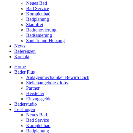
Neues Bad
Bad Service
Komplettbad
Badplanung
Staubfrei
Badrenovierung
Badsanierung
Sanitär und Heizung
News
Referenzen
Kontakt
Home
Bäder Plus+
Anlagenmechaniker Bewirb Dich
Stellenangebote / Jobs
Partner
Hersteller
Einzugsgebiet
Bäderstudio
Leistungen
Neues Bad
Bad Service
Komplettbad
Badplanung