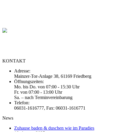
Wir verstehen unser Handwerk. Überzeugen Sie sich selbst!
Ihr Partner für Komplettbäder aus Friedberg Hessen (Wetterau)
KONTAKT
Adresse:
Mainzer-Tor-Anlage 38, 61169 Friedberg
Öffnungszeiten:
Mo. bis Do. von 07:00 - 15:30 Uhr
Fr. von 07:00 - 13:00 Uhr
Sa. – nach Terminvereinbarung
Telefon:
06031-1616777, Fax: 06031-1616771
News
Zuhause baden & duschen wie im Paradies