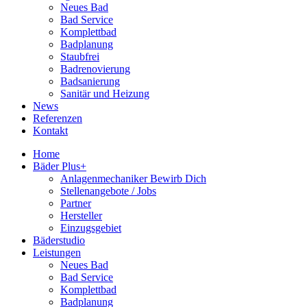
Neues Bad
Bad Service
Komplettbad
Badplanung
Staubfrei
Badrenovierung
Badsanierung
Sanitär und Heizung
News
Referenzen
Kontakt
Home
Bäder Plus+
Anlagenmechaniker Bewirb Dich
Stellenangebote / Jobs
Partner
Hersteller
Einzugsgebiet
Bäderstudio
Leistungen
Neues Bad
Bad Service
Komplettbad
Badplanung