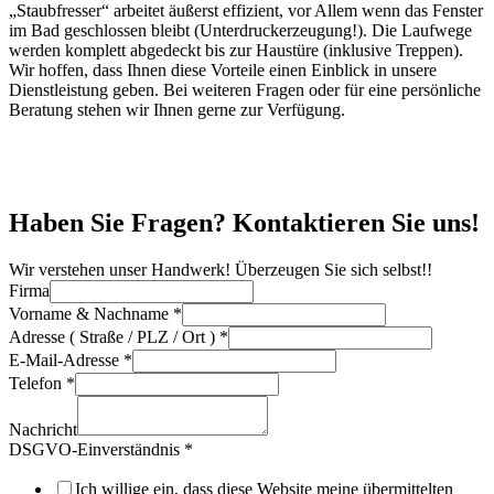
„Staubfresser“ arbeitet äußerst effizient, vor Allem wenn das Fenster
im Bad geschlossen bleibt (Unterdruckerzeugung!). Die Laufwege
werden komplett abgedeckt bis zur Haustüre (inklusive Treppen).
Wir hoffen, dass Ihnen diese Vorteile einen Einblick in unsere
Dienstleistung geben. Bei weiteren Fragen oder für eine persönliche
Beratung stehen wir Ihnen gerne zur Verfügung.
Badsanierung Bad Homburg
Haben Sie Fragen? Kontaktieren Sie uns!
Wir verstehen unser Handwerk! Überzeugen Sie sich selbst!!
Firma
Vorname & Nachname
*
Adresse ( Straße / PLZ / Ort )
*
E-Mail-Adresse
*
Telefon
*
Nachricht
DSGVO-Einverständnis
*
Ich willige ein, dass diese Website meine übermittelten