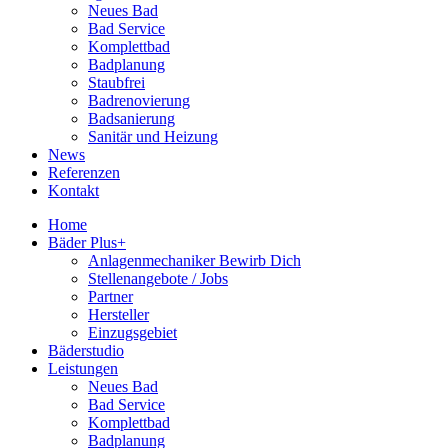
Neues Bad
Bad Service
Komplettbad
Badplanung
Staubfrei
Badrenovierung
Badsanierung
Sanitär und Heizung
News
Referenzen
Kontakt
Home
Bäder Plus+
Anlagenmechaniker Bewirb Dich
Stellenangebote / Jobs
Partner
Hersteller
Einzugsgebiet
Bäderstudio
Leistungen
Neues Bad
Bad Service
Komplettbad
Badplanung