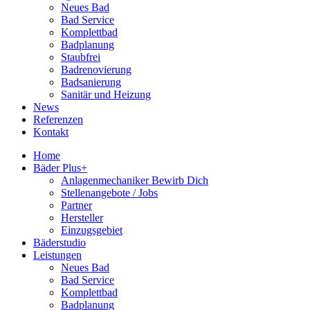
Neues Bad
Bad Service
Komplettbad
Badplanung
Staubfrei
Badrenovierung
Badsanierung
Sanitär und Heizung
News
Referenzen
Kontakt
Home
Bäder Plus+
Anlagenmechaniker Bewirb Dich
Stellenangebote / Jobs
Partner
Hersteller
Einzugsgebiet
Bäderstudio
Leistungen
Neues Bad
Bad Service
Komplettbad
Badplanung